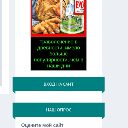
Траволечение в
древности, имело
больше
популярности, чем в
наши дни
ВХОД НА САЙТ
НАШ ОПРОС
Оцените мой сайт