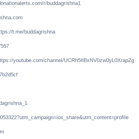
onationalerts.com/r/buddagrishna1
ishna.com
ps://t.me/buddagrishna
7557
ttps://youtube.com/channel/UCRh5IlBxNV0zw0yL0XrapZg
37b2d5cf
dagrishna_1
704053322?utm_campaign=ios_share&utm_content=profile
om