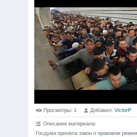
Просмотры
: 1
Добавил
:
VictorP
Описание материала
:
Госдума приняла закон о правовом режи