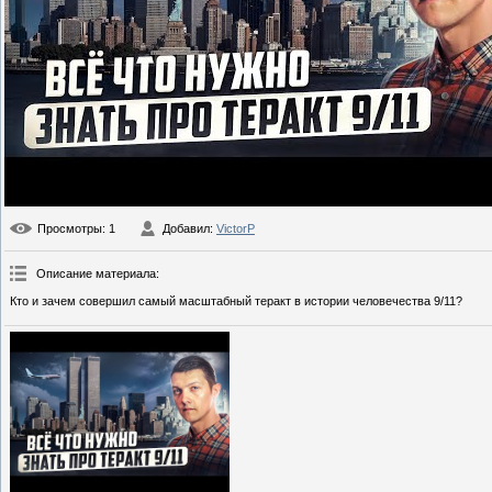
Просмотры
: 1
Добавил
:
VictorP
Описание материала
:
Кто и зачем совершил самый масштабный теракт в истории человечества 9/11?