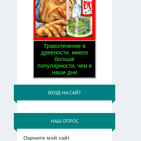
Траволечение в
древности, имело
больше
популярности, чем в
наши дни
ВХОД НА САЙТ
НАШ ОПРОС
Оцените мой сайт