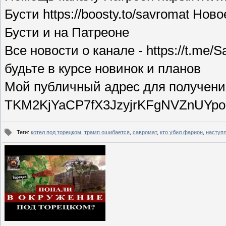
Бусти https://boosty.to/savromat Но
Бусти и на Патреоне
Все новости о канале - https://t.me/
будьте в курсе новинок и планов
Мой публичный адрес для получен
TKM2KjYaCP7fX3JzyjrKFgNVZnUYp
Теги
:
котел под торецком
,
трамп ошибается
,
савромат
,
кто убил фарион
,
наступ