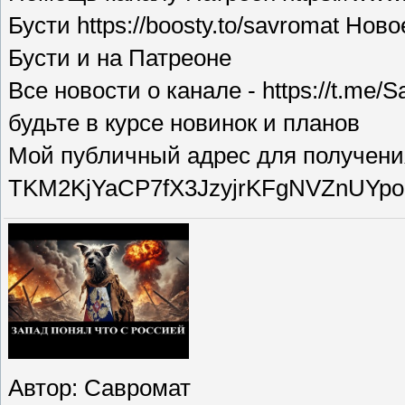
Бусти https://boosty.to/savromat Но
Бусти и на Патреоне
Все новости о канале - https://t.me/
будьте в курсе новинок и планов
Мой публичный адрес для получен
TKM2KjYaCP7fX3JzyjrKFgNVZnUYp
Автор
: Савромат