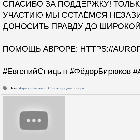
СПАСИБО ЗА ПОДДЕРЖКУ! ТОЛЬ
УЧАСТИЮ МЫ ОСТАЁМСЯ НЕЗАВ
ДОНОСИТЬ ПРАВДУ ДО ШИРОКОЙ
ПОМОЩЬ АВРОРЕ: HTTPS://AURO
#ЕвгенийСпицын #ФёдорБирюков #
Теги
:
Аврора
,
Бирюков
,
Спицын
,
радио аврора