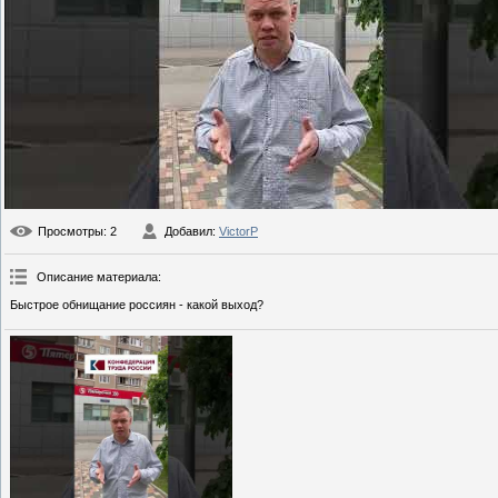
Просмотры
: 2
Добавил
:
VictorP
Описание материала
:
Быстрое обнищание россиян - какой выход?