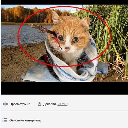
Просмотры
: 2
Добавил
:
VictorP
Описание материала
: