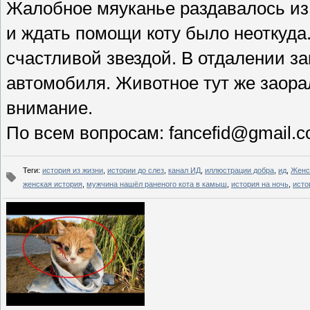
Жалобное мяуканье раздавалось из 
и ждать помощи коту было неоткуда.
счастливой звездой. В отдалении за
автомобиля. Животное тут же заорал
внимание.
По всем вопросам: fancefid@gmail.
Теги
:
история из жизни
,
истории до слез
,
канал ИД
,
иллюстрации добра
,
ид
,
Женс
женская история
,
мужчина нашёл раненого кота в камыш
,
история на ночь
,
исто