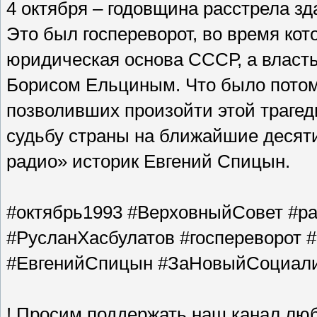
4 октября – годовщина расстрела з
Это был госпереворот, во время ко
юридическая основа СССР, а власть 
Борисом Ельциным. Что было потом,
позволивших произойти этой траге
судьбу страны на ближайшие десяти
радио» историк Евгений Спицын.
#октябрь1993 #ВерховныйСовет #р
#РусланХасбулатов #госпереворот
#ЕвгенийСпицын #ЗаНовыйСоциал
! Просим поддержать наш канал лю