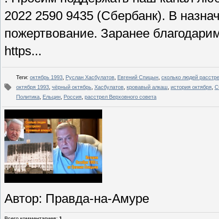
2022 2590 9435 (Сбербанк). В назн
пожертвование. Заранее благодарим
https...
Теги
:
октябрь 1993
,
Руслан Хасбулатов
,
Евгений Спицын
,
сколько людей расстр
октября 1993
,
чёрный октябрь
,
Хасбулатов
,
кровавый алкаш
,
история октября
,
С
Политика
,
Ельцин
,
Россия
,
расстрел Верховного совета
Автор
: Правда-на-Амуре
Всего комментариев
:
1