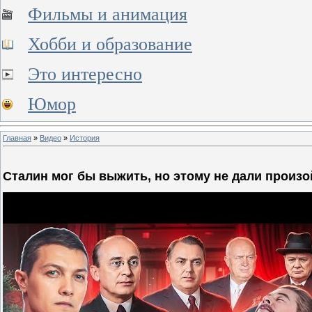
Фильмы и анимация
Хобби и образование
Это интересно
Юмор
Главная
»
Видео
»
История
Сталин мог бы выжить, но этому не дали произо