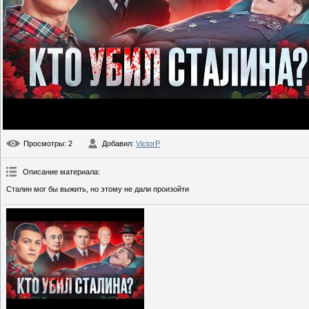
Просмотры
: 2
Добавил
:
VictorP
Описание материала
:
Сталин мог бы выжить, но этому не дали произойти