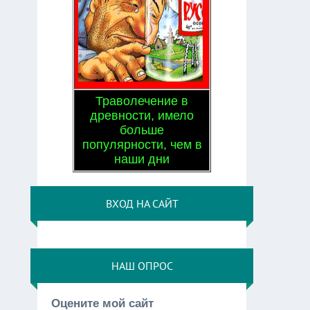
Траволечение в
древности, имело
больше
популярности, чем в
наши дни
ВХОД НА САЙТ
НАШ ОПРОС
Оцените мой сайт