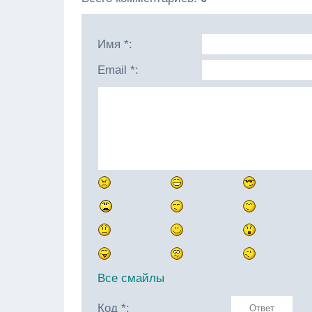
Имя *:
Email *:
Все смайлы
Код *: