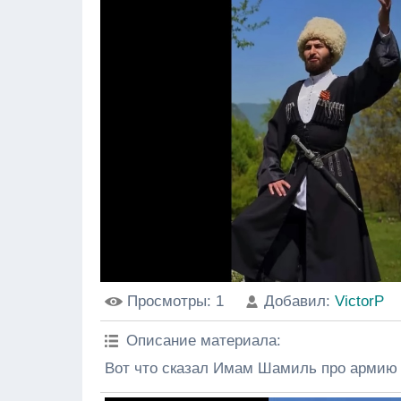
Просмотры
: 1
Добавил
:
VictorP
Описание материала
:
Вот что сказал Имам Шамиль про армию 