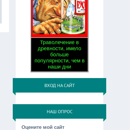
Траволечение в
древности, имело
больше
популярности, чем в
наши дни
ВХОД НА САЙТ
НАШ ОПРОС
Оцените мой сайт