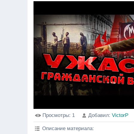
Просмотры
: 1
Добавил
:
VictorP
Описание материала
: