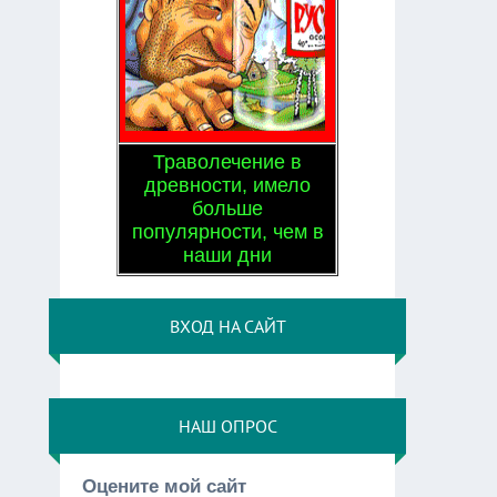
Траволечение в
древности, имело
больше
популярности, чем в
наши дни
ВХОД НА САЙТ
НАШ ОПРОС
Оцените мой сайт