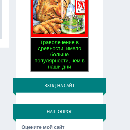
Траволечение в
древности, имело
больше
популярности, чем в
наши дни
ВХОД НА САЙТ
НАШ ОПРОС
Оцените мой сайт