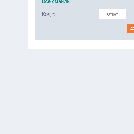
Все смайлы
Код *: