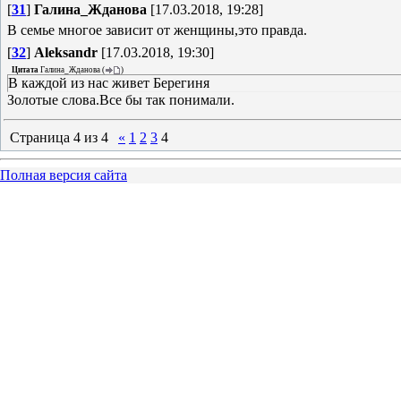
[
31
]
Галина_Жданова
[17.03.2018, 19:28]
В семье многое зависит от женщины,это правда.
[
32
]
Aleksandr
[17.03.2018, 19:30]
Цитата
Галина_Жданова
(
)
В каждой из нас живет Берегиня
Золотые слова.Все бы так понимали.
Страница
4
из
4
«
1
2
3
4
Полная версия сайта