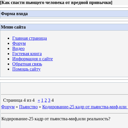
[
Как спасти пьющего человека от вредной привычки
]
Форма входа
Меню сайта
Главная страница
Форум
Видео
Гостевая книга
Информация о сайте
Обратная связь
Помощь сайту
Страница
4
из
4
«
1
2
3
4
Форум
»
Пьянство
»
Кодирование-25 кадр от пьянства-миф,или 
Кодирование-25 кадр от пьянства-миф,или реальность?