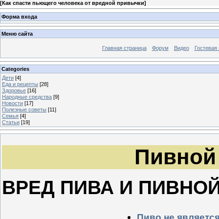
[
Как спасти пьющего человека от вредной привычки
]
Форма входа
Меню сайта
Главная страница
Форум
Видео
Гостевая 
Categories
Дети
[4]
Еда и рецепты
[28]
Здоровье
[16]
Народные средства
[9]
Новости
[17]
Полезные советы
[11]
Семья
[4]
Статьи
[19]
Пивной
ВРЕД ПИВА И ПИВНО
Пиво не являетс