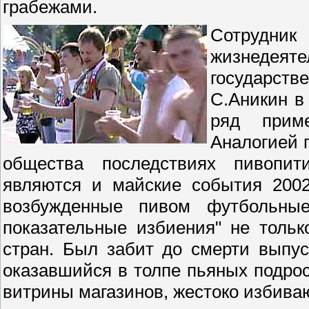
грабежами.
Сотрудни
жизнедея
государст
С.Аникин в
ряд приме
Аналогией 
общества последствиях пивопит
являются и майские события 2002
возбужденные пивом футбольны
показательные избиения" не тольк
стран. Был забит до смерти выпус
оказавшийся в толпе пьяных подро
витрины магазинов, жестоко избива