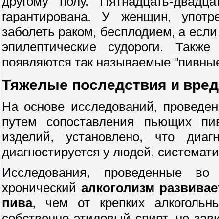
другому полу. Пятнадцать-двадц
гарантирована. У женщин, употр
заболеть раком, бесплодием, а если
эпилептические судороги. Такж
появляются так называемые "пивные
Тяжелые последствия и вред
На основе исследований, проведен
путем сопоставления пьющих пив
изделий, установлено, что диаг
диагностируется у людей, системат
Исследования, проведенные во 
хронический
алкоголизм развивае
пива
, чем от крепких алкогольн
собственно этиловый спирт, не зави