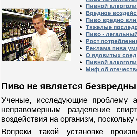
Пивной алкоголи
Вредное воздейс
Пиво вредно вли
Тяжелые последс
Пиво - легальны
Рост потреблени
Реклама пива ум
О ядовитых соед
Пивной алкоголи
Миф об отечеств
Пиво не является безвредн
Ученые, исследующие проблему ал
неправомерным разделение спир
воздействия на организм, поскольку
Вопреки такой установке произв