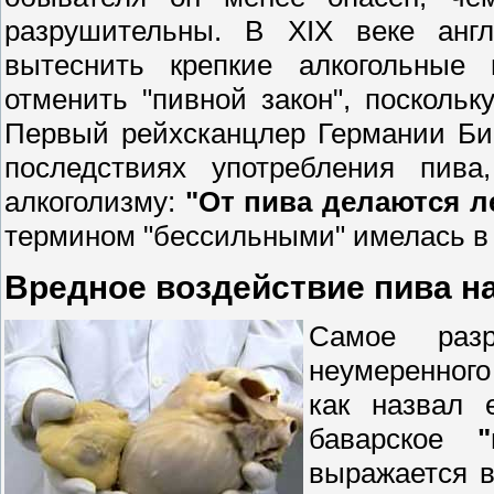
разрушительны. В XIX веке англ
вытеснить крепкие алкогольны
отменить "пивной закон", поскольк
Первый рейхсканцлер Германии Би
последствиях употребления пив
алкоголизму:
"От пива делаются 
термином "бессильными" имелась в 
Вредное воздействие пива н
Самое разр
неумеренного
как назвал 
баварское
выражается в