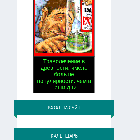
Траволечение в
древности, имело
больше
популярности, чем в
наши дни
ВХОД НА САЙТ
КАЛЕНДАРЬ