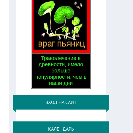
Траволечение в
древности, имело
больше
популярности, чем в
наши дни
ВХОД НА САЙТ
КАЛЕНДАРЬ