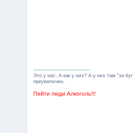
--------------------------------
Это у нас. А как у них? А у них там "за б
преувеличен.
Пейти люди Алкоголь!!!