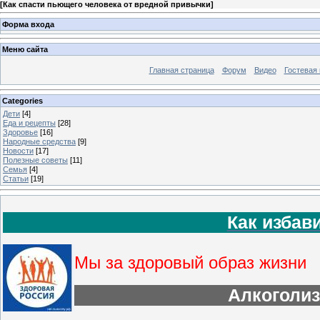
[
Как спасти пьющего человека от вредной привычки
]
Форма входа
Меню сайта
Главная страница
Форум
Видео
Гостевая 
Categories
Дети
[4]
Еда и рецепты
[28]
Здоровье
[16]
Народные средства
[9]
Новости
[17]
Полезные советы
[11]
Семья
[4]
Статьи
[19]
Как избав
Мы за здоровый образ жизни
Алкоголиз