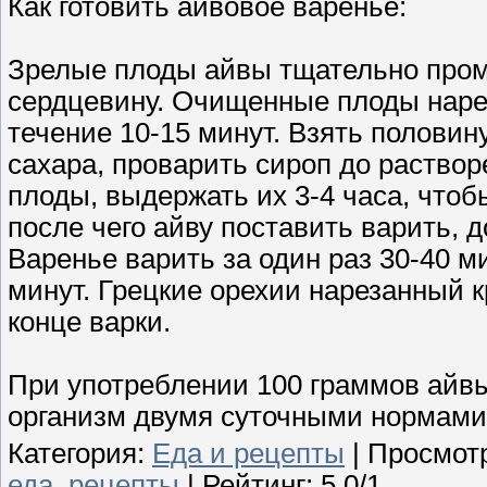
Как готовить айвовое варенье:
Зрелые плоды айвы тщательно промы
сердцевину. Очищенные плоды наре
течение 10-15 минут. Взять половин
сахара, проварить сироп до раство
плоды, выдержать их 3-4 часа, что
после чего айву поставить варить, 
Варенье варить за один раз 30-40 м
минут. Грецкие орехии нарезанный 
конце варки.
При употреблении 100 граммов айвы
организм двумя суточными нормами
Категория
:
Еда и рецепты
|
Просмот
еда
,
рецепты
|
Рейтинг
:
5.0
/
1