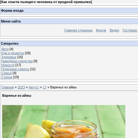
[
Как спасти пьющего человека от вредной привычки
]
Форма входа
Меню сайта
Главная страница
Форум
Видео
Гостевая 
Categories
Дети
[4]
Еда и рецепты
[28]
Здоровье
[16]
Народные средства
[9]
Новости
[17]
Полезные советы
[11]
Семья
[4]
Статьи
[19]
Главная
»
2023
»
Август
»
17
» Варенье из айвы
Варенье из айвы