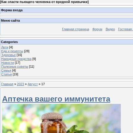
[
Как спасти пьющего человека от вредной привычки
]
Форма входа
Меню сайта
Главная страница
Форум
Видео
Гостевая 
Categories
Дети
[4]
Еда и рецепты
[28]
Здоровье
[16]
Народные средства
[9]
Новости
[17]
Полезные советы
[11]
Семья
[4]
Статьи
[19]
Главная
»
2023
»
Август
»
17
Аптечка вашего иммунитета