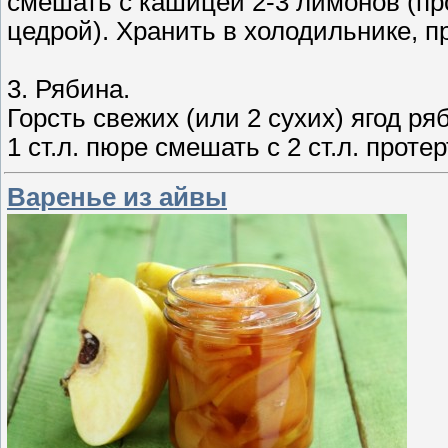
смешать с кашицей 2-3 лимонов (пр
цедрой). Хранить в холодильнике, пр
3. Рябина.
Горсть свежих (или 2 сухих) ягод р
1 ст.л. пюре смешать с 2 ст.л. проте
Варенье из айвы