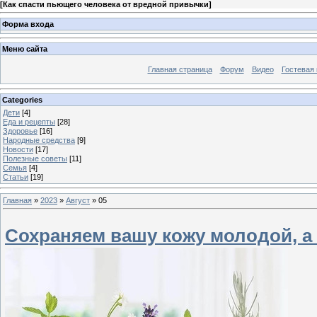
[
Как спасти пьющего человека от вредной привычки
]
Форма входа
Меню сайта
Главная страница
Форум
Видео
Гостевая 
Categories
Дети
[4]
Еда и рецепты
[28]
Здоровье
[16]
Народные средства
[9]
Новости
[17]
Полезные советы
[11]
Семья
[4]
Статьи
[19]
Главная
»
2023
»
Август
»
05
Сохраняем вашу кожу молодой, а 