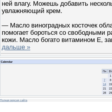
ней влагу. Можешь добавить нескол
увлажняющий крем.
— Масло виноградных косточек обл
помогает бороться со свободными
кожи. Масло богато витамином Е, 
дальше »
Calendar
Пн
Вт
1
7
8
14
15
21
22
28
29
Полная версия сайта