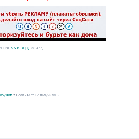
ления:
6971018.jpg
(98.4 Kb)
форумом
»
Если что то не получилось