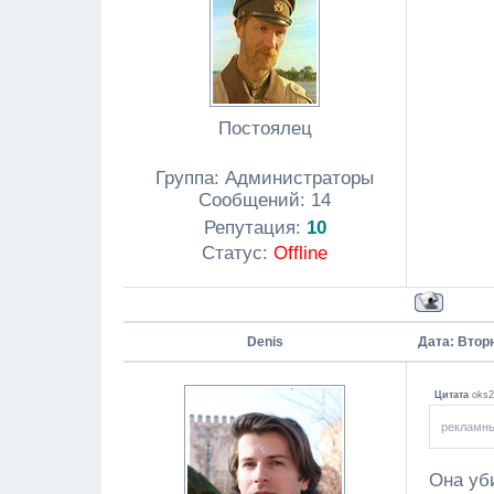
Постоялец
Группа: Администраторы
Сообщений:
14
Репутация:
10
Статус:
Offline
Denis
Дата: Вторн
Цитата
oks2
рекламны
Она уби