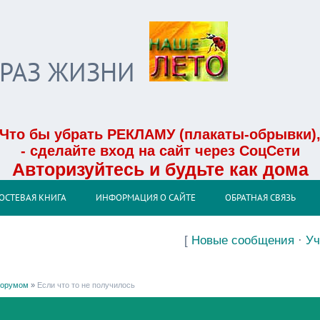
БРАЗ ЖИЗНИ
Что бы убрать РЕКЛАМУ (плакаты-обрывки)
- сделайте вход на сайт через СоцСети
Авторизуйтесь и будьте как дома
ОСТЕВАЯ КНИГА
ИНФОРМАЦИЯ О САЙТЕ
ОБРАТНАЯ СВЯЗЬ
[
Новые сообщения
·
Уч
форумом
»
Если что то не получилось