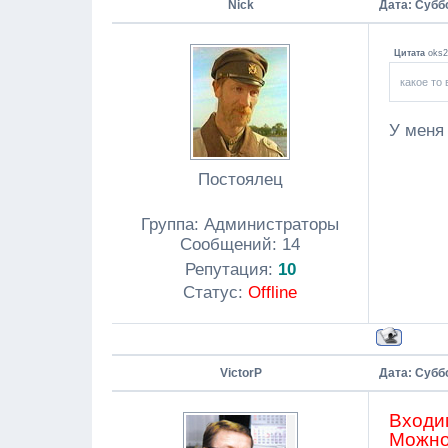
Nick
Дата: Суббо
Цитата
oks2
какое то
У меня 
Постоялец
Группа: Администраторы
Сообщений:
14
Репутация:
10
Статус:
Offline
VictorP
Дата: Суббо
Входим
Можно