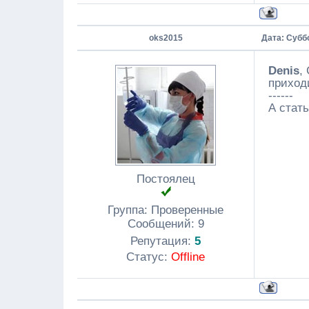
oks2015
Дата: Суббо
Denis
,
приход
------
А стат
Постоялец
Группа: Проверенные
Сообщений:
9
Репутация:
5
Статус:
Offline