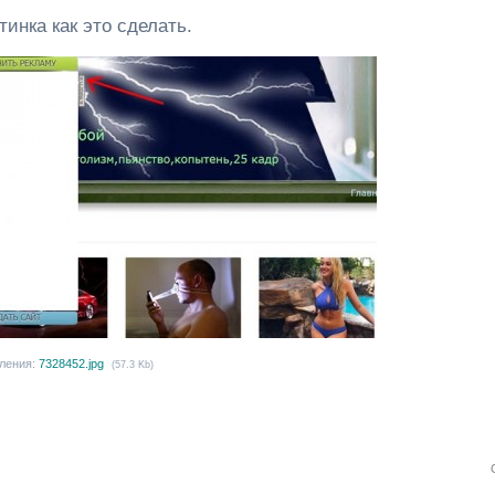
тинка как это сделать.
ления:
7328452.jpg
(57.3 Kb)