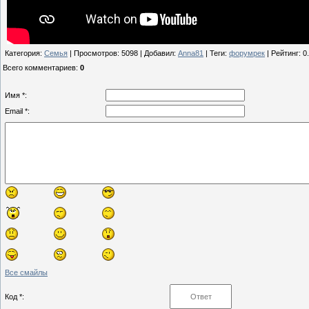
Категория
:
Семья
|
Просмотров
: 5098 |
Добавил
:
Anna81
|
Теги
:
форумрек
|
Рейтинг
:
0
Всего комментариев
:
0
Имя *:
Email *:
Все смайлы
Код *: