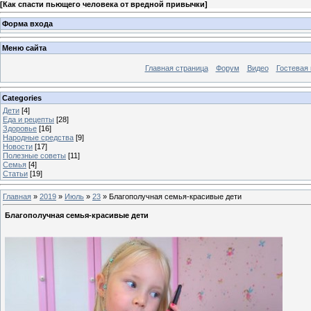
[
Как спасти пьющего человека от вредной привычки
]
Форма входа
Меню сайта
Главная страница
Форум
Видео
Гостевая 
Categories
Дети
[4]
Еда и рецепты
[28]
Здоровье
[16]
Народные средства
[9]
Новости
[17]
Полезные советы
[11]
Семья
[4]
Статьи
[19]
Главная
»
2019
»
Июль
»
23
» Благополучная семья-красивые дети
Благополучная семья-красивые дети