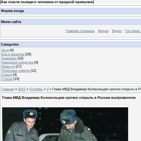
[
Как спасти пьющего человека от вредной привычки
]
Форма входа
Меню сайта
Главная страница
Форум
Видео
Гостевая 
Categories
Дети
[4]
Еда и рецепты
[28]
Здоровье
[16]
Народные средства
[9]
Новости
[17]
Полезные советы
[11]
Семья
[4]
Статьи
[19]
Главная
»
2015
»
Октябрь
»
3
» Глава МВД Владимир Колокольцев-срочно открыть в Р
Глава МВД Владимир Колокольцев-срочно открыть в России вытрезвители