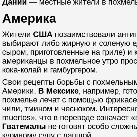
Дании
― местные жители в похмельн
Америка
Жители
США
позаимствовали антип
выбирают либо жирную и соленую ед
сыром, приготовленные на гриле) и 
американцы в похмельное утро про
кока-колай и гамбургером.
Свои рецепты борьбы с похмельным
Америки.
В Мексике
, например, гот
похмелье лечат с помощью фрикас
чили, тмином и чесноком. Интересн
muertos», что в переводе означает 
Гватемалы
не готовят особо сложн
куриному супу с лапшой.