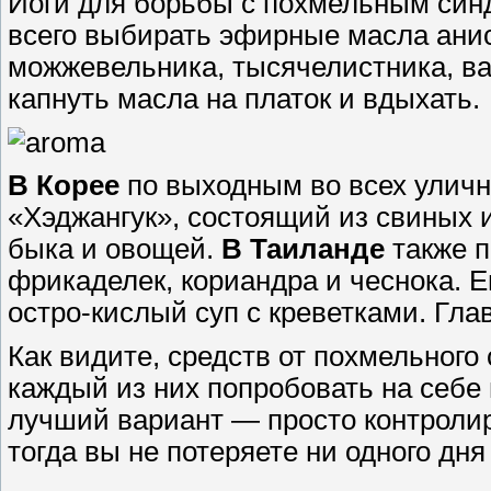
Йоги для борьбы с похмельным син
всего выбирать эфирные масла анис
можжевельника, тысячелистника, в
капнуть масла на платок и вдыхать.
В Корее
по выходным во всех уличн
«Хэджангук», состоящий из свиных 
быка и овощей.
В Таиланде
также п
фрикаделек, кориандра и чеснока. 
остро-кислый суп с креветками. Гла
Как видите, средств от похмельног
каждый из них попробовать на себе
лучший вариант ― просто контролир
тогда вы не потеряете ни одного дня