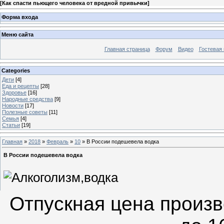
[
Как спасти пьющего человека от вредной привычки
]
Форма входа
Меню сайта
Главная страница
Форум
Видео
Гостевая 
Categories
Дети
[4]
Еда и рецепты
[28]
Здоровье
[16]
Народные средства
[9]
Новости
[17]
Полезные советы
[11]
Семья
[4]
Статьи
[19]
Главная
»
2018
»
Февраль
»
10
» В России подешевела водка
В России подешевела водка
Отпускная цена произв