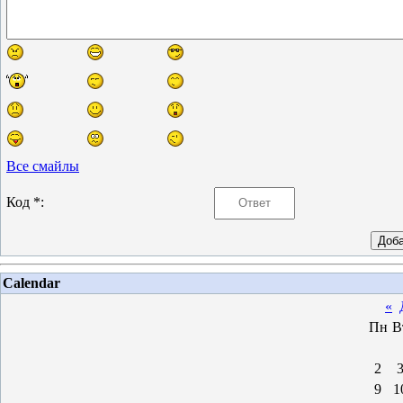
Все смайлы
Код *:
Calendar
«
Пн
В
2
9
1