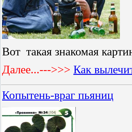
Вот такая знакомая карт
Далее...--->>>
Как вылечи
Копытень-враг пьяниц