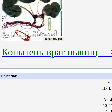
Копытень-враг пьяниц --
Calendar
«
Пн
В
3
10
1
17
1