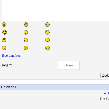
Все смайлы
Код *:
Calendar
«
Пн
В