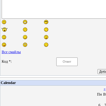
Все смайлы
Код *:
Calendar
«
Пн
В
6