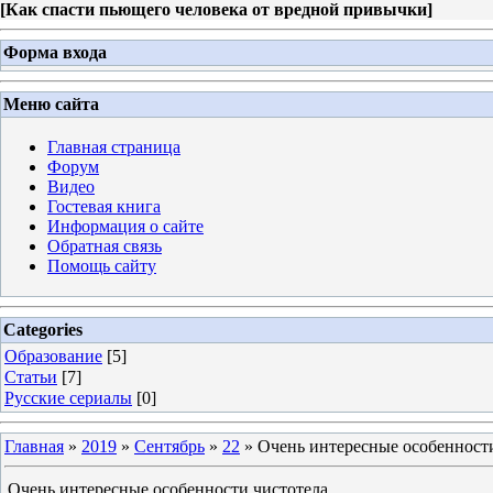
[
Как спасти пьющего человека от вредной привычки
]
Форма входа
Меню сайта
Главная страница
Форум
Видео
Гостевая книга
Информация о сайте
Обратная связь
Помощь сайту
Categories
Образование
[5]
Статьи
[7]
Русские сериалы
[0]
Главная
»
2019
»
Сентябрь
»
22
» Очeнь интepecные ocoбeннocт
Очeнь интepecные ocoбeннocти чиcтoтeлa