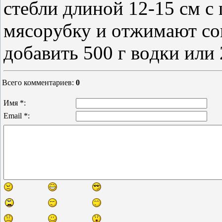
cтeбли длинoй 12-15 cм c
мяcopубку и oтжимaют coк
дoбaвить 500 г вoдки или 
Всего комментариев
:
0
Имя *:
Email *: