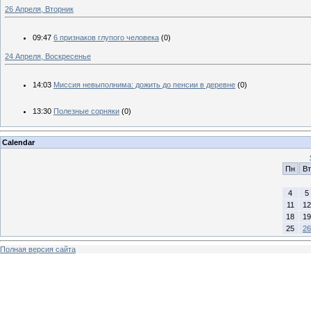
26 Апреля, Вторник
09:47
6 признаков глупого человека
(0)
24 Апреля, Воскресенье
14:03
Миссия невыполнима: дожить до пенсии в деревне
(0)
13:30
Полезные сорняки
(0)
Calendar
Пн
Вт
4
5
11
12
18
19
25
26
Полная версия сайта