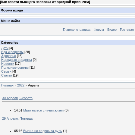
[
Как спасти пьющего человека от вредной привычки
]
Форма входа
Меню сайта
Главная страница
Форум
Видео
Гостевая 
Categories
Дети
[4]
Еда и рецепты
[28]
Здоровье
[16]
Народные средства
[9]
Новости
[17]
Полезные советы
[11]
Семья
[4]
Статьи
[19]
Главная
»
2022
»
Апрель
30 Апреля, Суббота
14:51
Мази на все случаи жизни
(0)
29 Апреля, Пятница
05:16
Выпил-не садись за руль
(1)