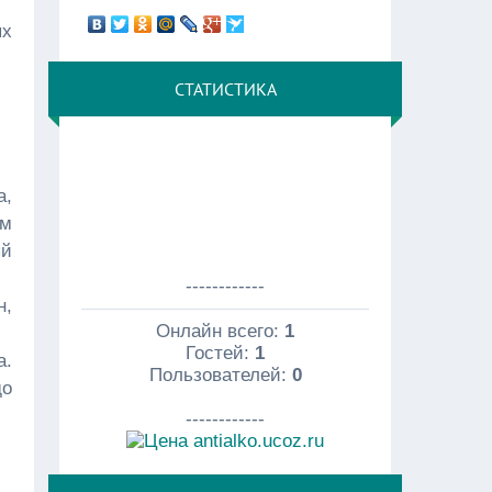
ых
СТАТИСТИКА
а,
ом
ый
------------
н,
Онлайн всего:
1
Гостей:
1
а.
Пользователей:
0
до
------------