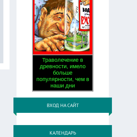
Траволечение в
древности, имело
больше
популярности, чем в
наши дни
ВХОД НА САЙТ
КАЛЕНДАРЬ