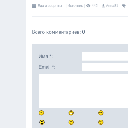
Еда и рецепты
|
Источник
:
|
442
Anna81
Всего комментариев
:
0
Имя *:
Email *: