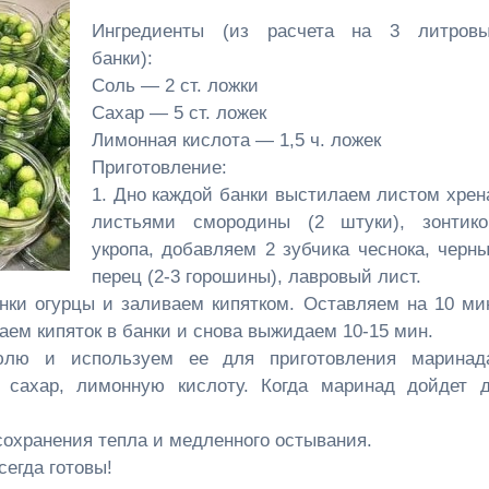
Ингредиенты (из расчета на 3 литров
банки):
Соль — 2 ст. ложки
Сахар — 5 ст. ложек
Лимонная кислота — 1,5 ч. ложек
Приготовление:
1. Дно каждой банки выстилаем листом хрен
листьями смородины (2 штуки), зонтик
укропа, добавляем 2 зубчика чеснока, черн
перец (2-3 горошины), лавровый лист.
нки огурцы и заливаем кипятком. Оставляем на 10 ми
аем кипяток в банки и снова выжидаем 10-15 мин.
юлю и используем ее для приготовления маринад
, сахар, лимонную кислоту. Когда маринад дойдет 
сохранения тепла и медленного остывания.
егда готовы!