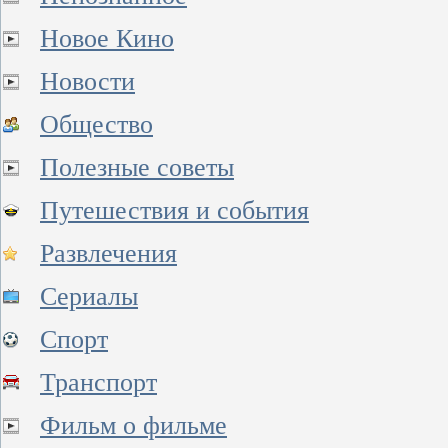
Новое Кино
Новости
Общество
Полезные советы
Путешествия и события
Развлечения
Сериалы
Спорт
Транспорт
Фильм о фильме