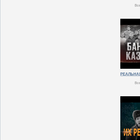
Вс
Вс