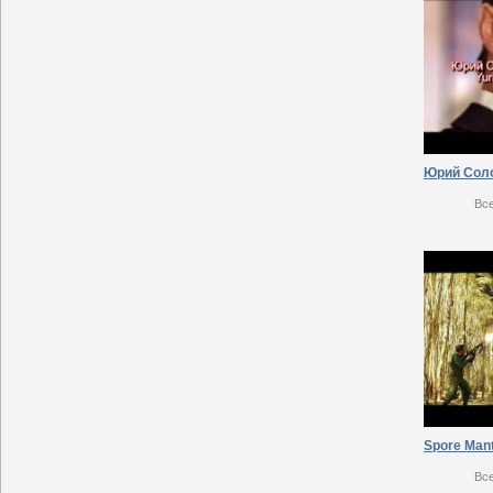
Вс
Вс