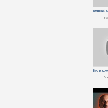
Вс
Вс