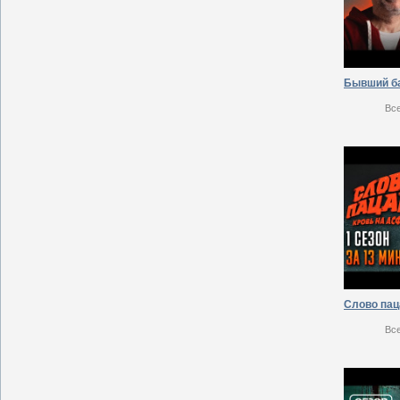
Вс
Вс