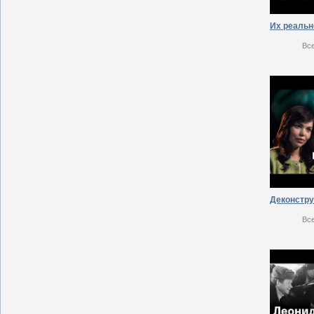
Вс
Вс