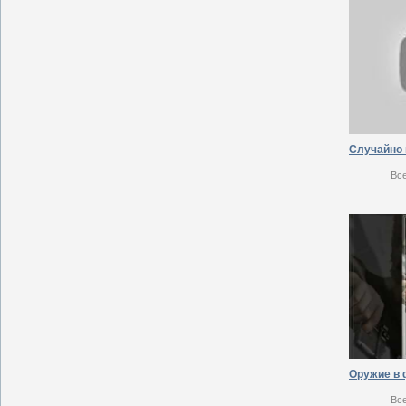
Вс
Вс