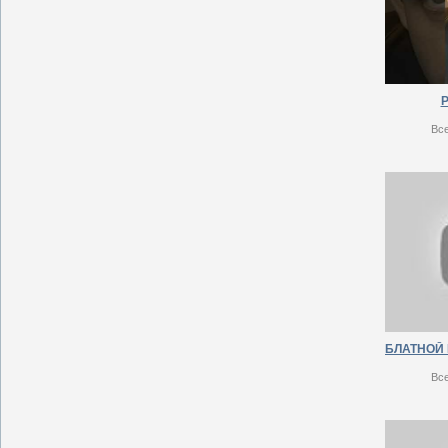
Р
Вс
Вс