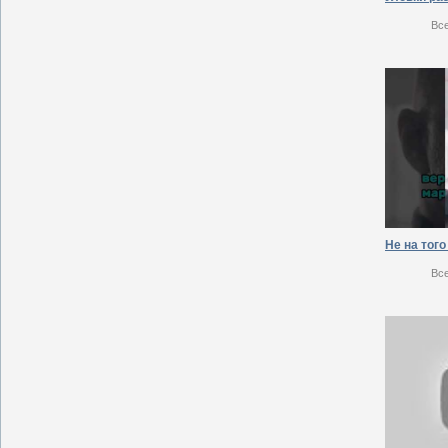
Вс
Вс