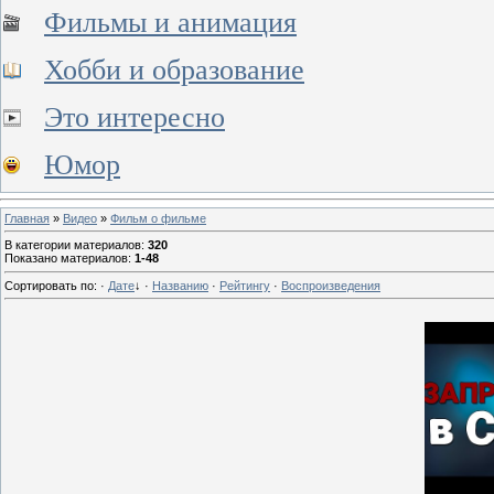
Фильмы и анимация
Хобби и образование
Это интересно
Юмор
Главная
»
Видео
»
Фильм о фильме
В категории материалов
:
320
Показано материалов
:
1-48
Сортировать по
:
·
Дате
↓
·
Названию
·
Рейтингу
·
Воспроизведения