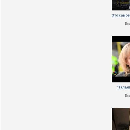
Вс
"Талант
Вс