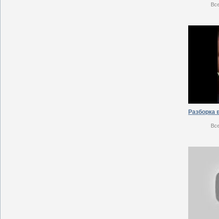
Вс
Вс