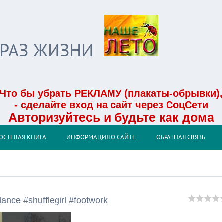
БРАЗ ЖИЗНИ
Что бы убрать РЕКЛАМУ (плакаты-обрывки)
- сделайте вход на сайт через СоцСети
Авторизуйтесь и будьте как дома
ОСТЕВАЯ КНИГА
ИНФОРМАЦИЯ О САЙТЕ
ОБРАТНАЯ СВЯЗЬ
dance #shufflegirl #footwork