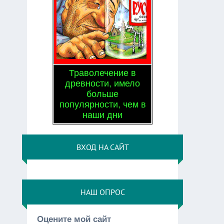
Траволечение в
древности, имело
больше
популярности, чем в
наши дни
ВХОД НА САЙТ
НАШ ОПРОС
Оцените мой сайт