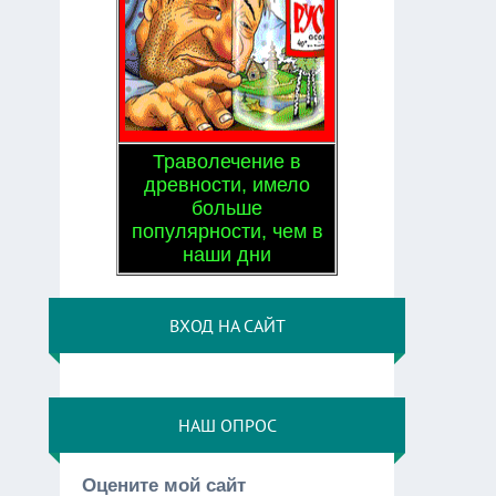
Траволечение в
древности, имело
больше
популярности, чем в
наши дни
ВХОД НА САЙТ
НАШ ОПРОС
Оцените мой сайт