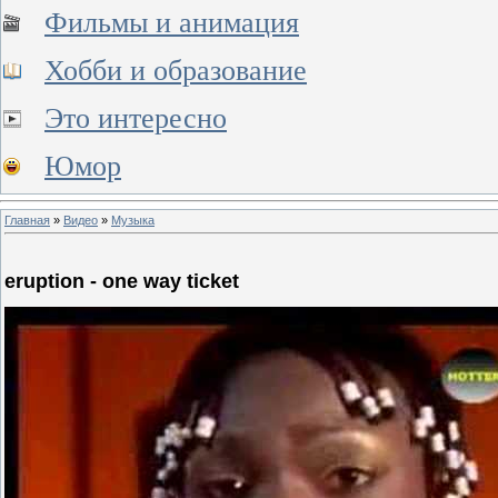
Фильмы и анимация
Хобби и образование
Это интересно
Юмор
Главная
»
Видео
»
Музыка
eruption - one way ticket