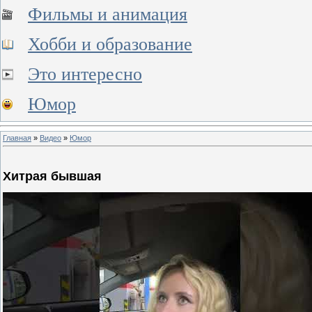
Фильмы и анимация
Хобби и образование
Это интересно
Юмор
Главная
»
Видео
»
Юмор
Хитрая бывшая