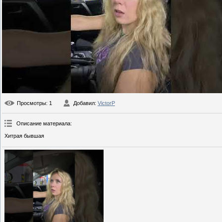
Просмотры
: 1
Добавил
:
VictorP
Описание материала
:
Хитрая бывшая