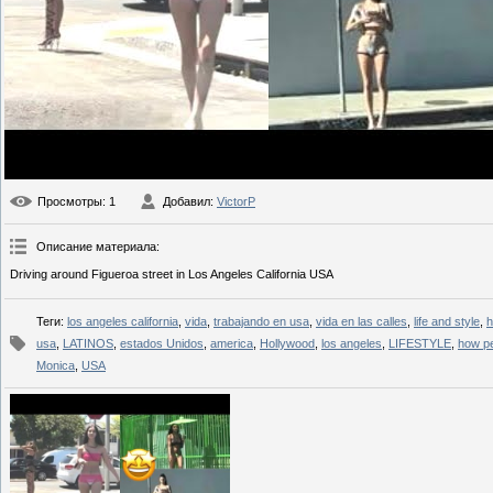
Просмотры
: 1
Добавил
:
VictorP
Описание материала
:
Driving around Figueroa street in Los Angeles California USA
Теги
:
los angeles california
,
vida
,
trabajando en usa
,
vida en las calles
,
life and style
,
h
usa
,
LATINOS
,
estados Unidos
,
america
,
Hollywood
,
los angeles
,
LIFESTYLE
,
how pe
Monica
,
USA