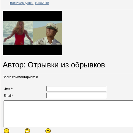
#киночернушки
,
кино2018
Автор
: Отрывки из обрывков
Всего комментариев
:
0
Имя *:
Email *: