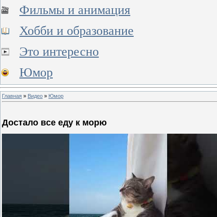
Фильмы и анимация
Хобби и образование
Это интересно
Юмор
Главная
»
Видео
»
Юмор
Достало все еду к морю