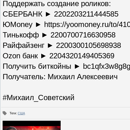
Поддержать создание роликов:
СБЕРБАНК ► 2202203211444585
ЮMoney ► https://yoomoney.ru/to/4
Тинькофф ► 2200700716630958
Райфайзенг ► 2200300105698938
Ozon банк ► 2204320149405369
Получить биткойны ► bc1qfx3w8g8g
Получатель: Михаил Алексеевич
#Михаил_Советский
Теги
:
США