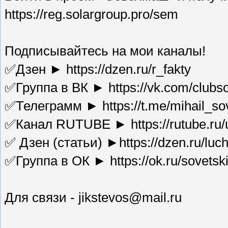
https://reg.solargroup.pro/sem
Подписывайтесь на мои каналы!
✅Дзен ► https://dzen.ru/r_fakty
✅Группа в ВК ► https://vk.com/clubso
✅Телеграмм ► https://t.me/mihail_sov
✅Канал RUTUBE ► https://rutube.ru/u/
✅ Дзен (статьи) ►https://dzen.ru/luch
✅Группа в ОК ► https://ok.ru/sovetski
Для связи - jikstevos@mail.ru