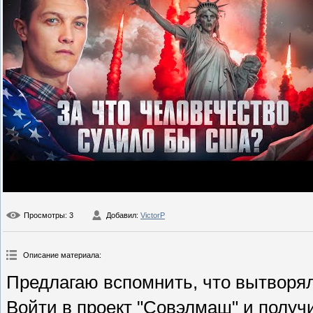
Просмотры
: 3
Добавил
:
VictorP
Описание материала
:
Предлагаю вспомнить, что вытворя
Войти в проект "Совэлмаш" и полу