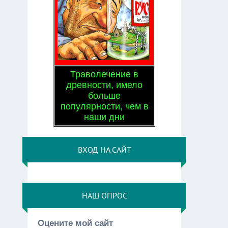
Траволечение в
древности, имело
больше
популярности, чем в
наши дни
ВХОД НА САЙТ
НАШ ОПРОС
Оцените мой сайт