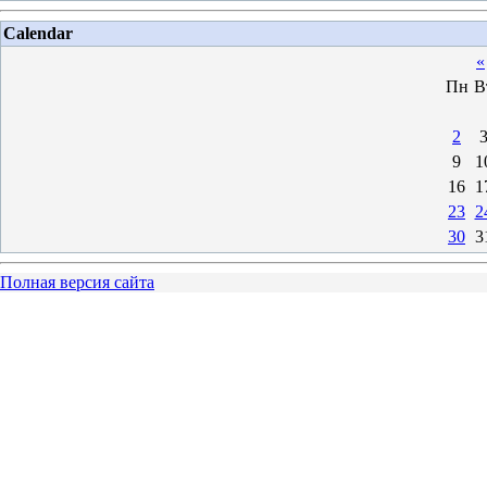
Calendar
«
Пн
В
2
9
1
16
1
23
2
30
3
Полная версия сайта