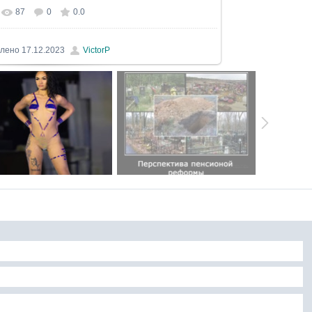
87
0
0.0
льном размере
1059x975
/ 108.4Kb
влено
17.12.2023
VictorP