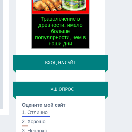
Траволечение в
древности, имело
больше
популярности, чем в
наши дни
ВХОД НА САЙТ
НАШ ОПРОС
Оцените мой сайт
1.
Отлично
2.
Хорошо
3.
Неплохо