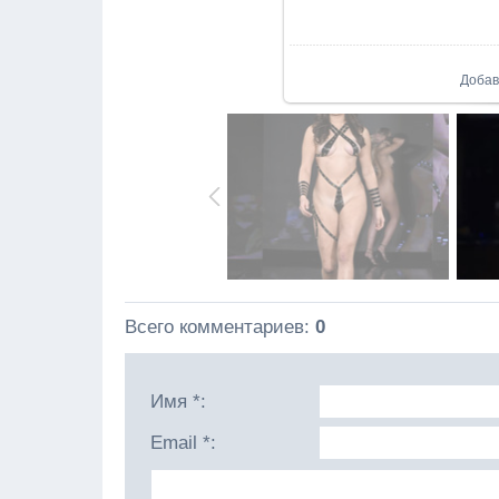
В реа
Доба
Всего комментариев
:
0
Имя *:
Email *: