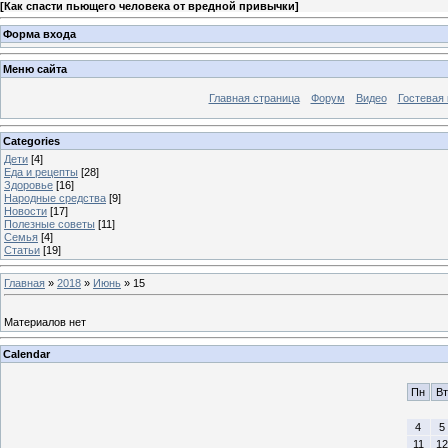
[
Как спасти пьющего человека от вредной привычки
]
Форма входа
Меню сайта
Главная страница
Форум
Видео
Гостевая 
Categories
Дети
[4]
Еда и рецепты
[28]
Здоровье
[16]
Народные средства
[9]
Новости
[17]
Полезные советы
[11]
Семья
[4]
Статьи
[19]
Главная
»
2018
»
Июнь
»
15
Материалов нет
Calendar
Пн
Вт
4
5
11
12