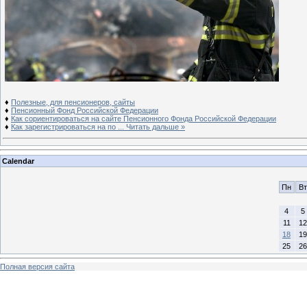
♦
Полезные, для пенсионеров, сайты
♦
Пенсионный Фонд Российской Федерации
♦
Как сориентироваться на сайте Пенсионного Фонда Российской Федерации
♦
Как зарегистрироваться на по
...
Читать дальше »
Calendar
Пн
Вт
4
5
11
12
18
19
25
26
Полная версия сайта