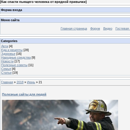
[
Как спасти пьющего человека от вредной привычки
]
Форма входа
Меню сайта
Главная страница
Форум
Видео
Гостевая 
Categories
Дети
[4]
Еда и рецепты
[28]
Здоровье
[16]
Народные средства
[9]
Новости
[17]
Полезные советы
[11]
Семья
[4]
Статьи
[19]
Главная
»
2018
»
Июнь
»
21
Полезные сайты для людей