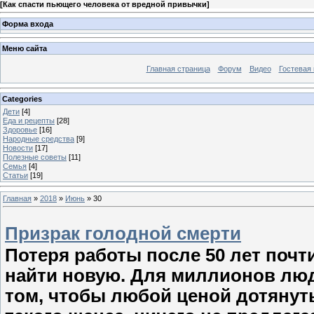
[
Как спасти пьющего человека от вредной привычки
]
Форма входа
Меню сайта
Главная страница
Форум
Видео
Гостевая 
Categories
Дети
[4]
Еда и рецепты
[28]
Здоровье
[16]
Народные средства
[9]
Новости
[17]
Полезные советы
[11]
Семья
[4]
Статьи
[19]
Главная
»
2018
»
Июнь
»
30
Призрак голодной смерти
Потеря работы после 50 лет почти
найти новую. Для миллионов люд
том, чтобы любой ценой дотянут