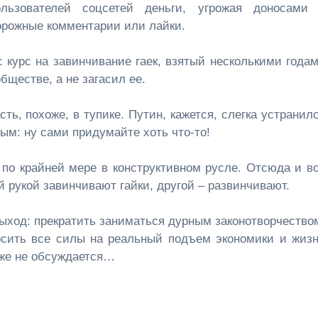
льзователей соцсетей деньги, угрожая доносами
орожные комментарии или лайки.
ь: курс на завинчивание гаек, взятый несколькими года
бществе, а не загасил ее.
ть, похоже, в тупике. Путин, кажется, слегка устранил
ным: ну сами придумайте хоть что-то!
по крайней мере в конструктивном русле. Отсюда и в
й рукой завинчивают гайки, другой – развинчивают.
выход: прекратить заниматься дурным законотворчество
сить все силы на реальный подъем экономики и жиз
даже не обсуждается…