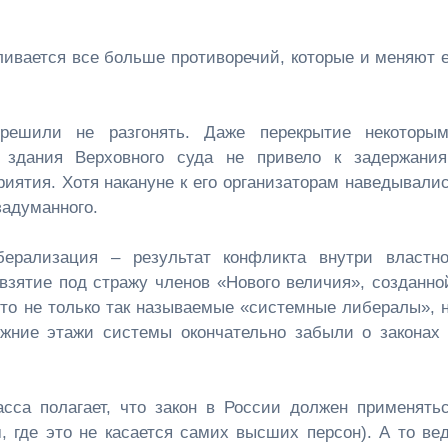
ливается все больше противоречий, которые и меняют 
решили не разгонять. Даже перекрытие некоторы
 здания Верховного суда не привело к задержани
риятия. Хотя накануне к его организаторам наведывали
задуманного.
берализация – результат конфликта внутри властн
 взятие под стражу членов «Нового величия», созданно
 Это не только так называемые «системные либералы», 
ижние этажи системы окончательно забыли о законах
асса полагает, что закон в России должен применять
, где это не касается самих высших персон). А то ве