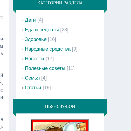
КАТЕГОРИИ РАЗДЕЛА
ее
Дети
[4]
Еда и рецепты
[28]
ми
Здоровье
[16]
ям
Народные средства
[9]
сь
Новости
[17]
Полезные советы
[11]
ой
Семья
[4]
й,
Статьи
[19]
но
 и
ПЬЯНСВУ-БОЙ
ся
дь