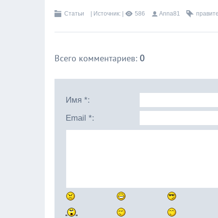
Статьи
|
Источник
:
|
586
Anna81
правит
Всего комментариев
:
0
Имя *:
Email *: