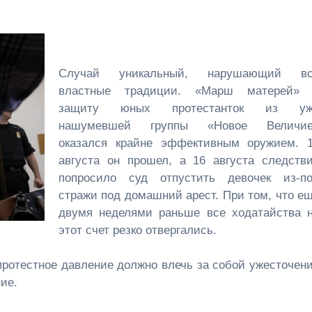
Случай уникальный, нарушающий вс
властные традиции. «Марш матерей»
защиту юных протестанток из уж
нашумевшей группы «Новое Величие
оказался крайне эффективным оружием. 
августа он прошел, а 16 августа следств
попросило суд отпустить девочек из-п
стражи под домашний арест. При том, что е
двумя неделями раньше все ходатайства 
этот счет резко отвергались.
ротестное давление должно влечь за собой ужесточен
ие.