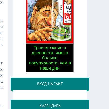
их
та
де
ию
ия
 в
Траволечение в
древности, имело
больше
популярности, чем в
ют
наши дни
ых
ых
ла
ВХОД НА САЙТ
ша
КАЛЕНДАРЬ
сь