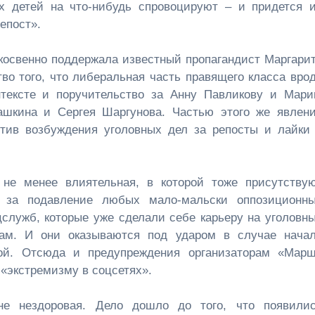
ых детей на что-нибудь спровоцируют – и придется 
епост».
косвенно поддержала известный пропагандист Маргари
во того, что либеральная часть правящего класса вро
нтексте и поручительство за Анну Павликову и Мар
ашкина и Сергея Шаргунова. Частью этого же явлен
тив возбуждения уголовных дел за репосты и лайки
, не менее влиятельная, в которой тоже присутству
т за подавление любых мало-мальски оппозиционн
цслужб, которые уже сделали себе карьеру на уголовн
ам. И они оказываются под ударом в случае нача
ой. Отсюда и предупреждения организаторам «Мар
 «экстремизму в соцсетях».
не нездоровая. Дело дошло до того, что появили